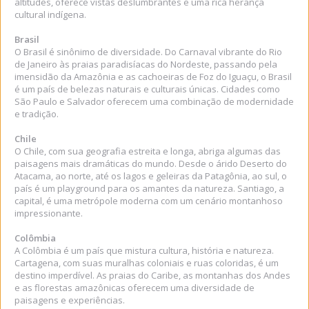
altitudes, oferece vistas deslumbrantes e uma rica herança
cultural indígena.
Brasil
O Brasil é sinônimo de diversidade. Do Carnaval vibrante do Rio
de Janeiro às praias paradisíacas do Nordeste, passando pela
imensidão da Amazônia e as cachoeiras de Foz do Iguaçu, o Brasil
é um país de belezas naturais e culturais únicas. Cidades como
São Paulo e Salvador oferecem uma combinação de modernidade
e tradição.
Chile
O Chile, com sua geografia estreita e longa, abriga algumas das
paisagens mais dramáticas do mundo. Desde o árido Deserto do
Atacama, ao norte, até os lagos e geleiras da Patagônia, ao sul, o
país é um playground para os amantes da natureza. Santiago, a
capital, é uma metrópole moderna com um cenário montanhoso
impressionante.
Colômbia
A Colômbia é um país que mistura cultura, história e natureza.
Cartagena, com suas muralhas coloniais e ruas coloridas, é um
destino imperdível. As praias do Caribe, as montanhas dos Andes
e as florestas amazônicas oferecem uma diversidade de
paisagens e experiências.