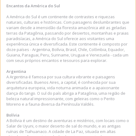
Encantos da América do Sul
A América do Sul é um continente de contrastes e riquezas
naturais, culturais e históricas. Com paisagens deslumbrantes que
variam desde a imensidão da floresta amazônica até as geladas
terras da Patagônia, passando por desiertos, montanhas e praias
paradisíacas, a América do Sul oferece aos visitantes uma
experiência única e diversificada. Este continente é composto por
doze países - Argentina, Bolívia, Brasil, Chile, Colômbia, Equador,
Guiana, Paraguai, Peru, Suriname, Uruguai e Venezuela - cada um
com seus próprios encantos e tesouros para explorar.
Argentina
A Argentina é famosa por sua cultura vibrante e paisagens
diversificadas. Buenos Aires, a capital, é conhecida por sua
arquitetura europeia, vida noturna animada e a apaixonante
dança do tango. O sul do país abriga a Patagônia, uma região de
beleza natural impressionante, com geleiras como o Perito
Moreno e a fauna diversa da Península Valdés.
Bolívia
A Bolívia é um destino de aventuras e mistérios, com locais como o
Salar de Uyuni, o maior deserto de sal do mundo, e as antigas
ruínas de Tiahuanaco. A cidade de La Paz, situada em altas