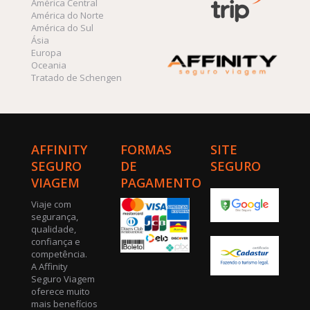
América Central
América do Norte
América do Sul
Ásia
Europa
Oceania
Tratado de Schengen
AFFINITY
FORMAS
SITE
SEGURO
DE
SEGURO
VIAGEM
PAGAMENTO
Viaje com
segurança,
qualidade,
confiança e
competência.
A Affinity
Seguro Viagem
oferece muito
mais benefícios