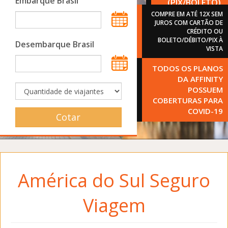
Embarque Brasil
(PIX/BOLETO).
COMPRE EM ATÉ 12X SEM
JUROS COM CARTÃO DE
CRÉDITO OU
BOLETO/DÉBITO/PIX À
Desembarque Brasil
VISTA
TODOS OS PLANOS
DA AFFINITY
POSSUEM
COBERTURAS PARA
COVID-19
Cotar
América do Sul Seguro
Viagem